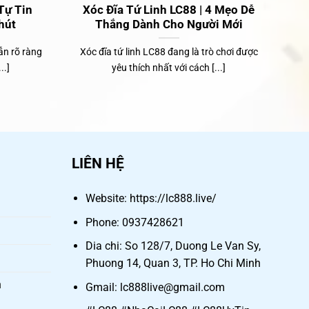
Tự Tin
Xóc Đĩa Tứ Linh LC88 | 4 Mẹo Dễ
hút
Thắng Dành Cho Người Mới
n rõ ràng
Xóc đĩa tứ linh LC88 đang là trò chơi được
..]
yêu thích nhất với cách [...]
LIÊN HỆ
Website: https://lc888.live/
Phone: 0937428621
Dia chi: So 128/7, Duong Le Van Sy,
Phuong 14, Quan 3, TP. Ho Chi Minh
n
Gmail:
lc888live@gmail.com