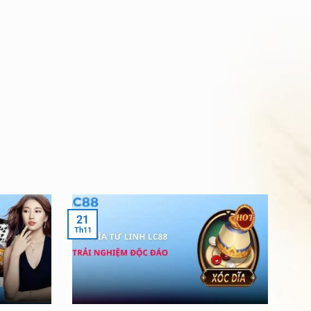
21
Th11