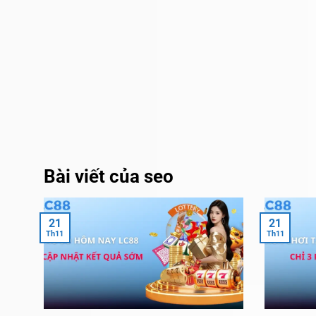
Bài viết của seo
21
21
Th11
Th11