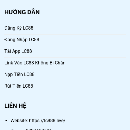
HƯỚNG DẪN
Đăng Ký LC88
Đăng Nhập LC88
Tải App LC88
Link Vào LC88 Không Bị Chặn
Nạp Tiền LC88
Rút Tiền LC88
LIÊN HỆ
Website: https://lc888.live/