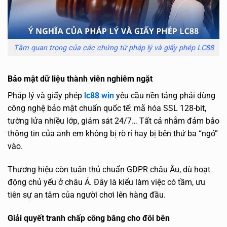
Tầm quan trọng của các chứng từ pháp lý và giấy phép LC88
Bảo mật dữ liệu thành viên nghiêm ngặt
Pháp lý và giấy phép
lc88 win
yêu cầu nền tảng phải dùng
công nghệ bảo mật chuẩn quốc tế: mã hóa SSL 128-bit,
tường lửa nhiều lớp, giám sát 24/7… Tất cả nhằm đảm bảo
thông tin của anh em không bị rò rỉ hay bị bên thứ ba “ngó”
vào.
Thương hiệu còn tuân thủ chuẩn GDPR châu Âu, dù hoạt
động chủ yếu ở châu Á. Đây là kiểu làm việc có tầm, ưu
tiên sự an tâm của người chơi lên hàng đầu.
Giải quyết tranh chấp công bằng cho đôi bên