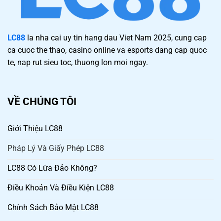
LC88
la nha cai uy tin hang dau Viet Nam 2025, cung cap
ca cuoc the thao, casino online va esports dang cap quoc
te, nap rut sieu toc, thuong lon moi ngay.
VỀ CHÚNG TÔI
Giới Thiệu LC88
Pháp Lý Và Giấy Phép LC88
LC88 Có Lừa Đảo Không?
Điều Khoản Và Điều Kiện LC88
Chính Sách Bảo Mật LC88