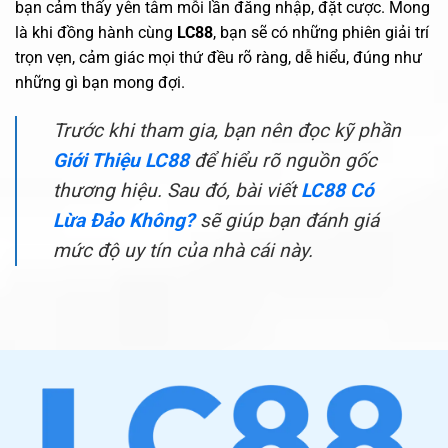
bạn cảm thấy yên tâm mỗi lần đăng nhập, đặt cược. Mong
là khi đồng hành cùng
LC88
, bạn sẽ có những phiên giải trí
trọn vẹn, cảm giác mọi thứ đều rõ ràng, dễ hiểu, đúng như
những gì bạn mong đợi.
Trước khi tham gia, bạn nên đọc kỹ phần
Giới Thiệu LC88
để hiểu rõ nguồn gốc
thương hiệu. Sau đó, bài viết
LC88 Có
Lừa Đảo Không?
sẽ giúp bạn đánh giá
mức độ uy tín của nhà cái này.