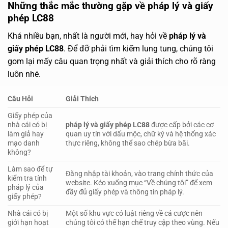
Những thắc mắc thường gặp về pháp lý và giấy
phép LC88
Khá nhiều bạn, nhất là người mới, hay hỏi về
pháp lý và
giấy phép LC88
. Để đỡ phải tìm kiếm lung tung, chúng tôi
gom lại mấy câu quan trọng nhất và giải thích cho rõ ràng
luôn nhé.
Câu Hỏi
Giải Thích
Giấy phép của
nhà cái có bị
pháp lý và giấy phép LC88
được cấp bởi các cơ
làm giả hay
quan uy tín với dấu mộc, chữ ký và hệ thống xác
mạo danh
thực riêng, không thể sao chép bừa bãi.
không?
Làm sao để tự
Đăng nhập tài khoản, vào trang chính thức của
kiểm tra tính
website. Kéo xuống mục “Về chúng tôi” để xem
pháp lý của
đầy đủ giấy phép và thông tin pháp lý.
giấy phép?
Nhà cái có bị
Một số khu vực có luật riêng về cá cược nên
giới hạn hoạt
chúng tôi có thể hạn chế truy cập theo vùng. Nếu