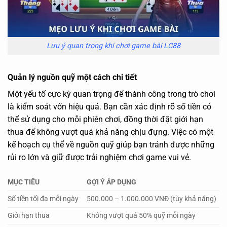
Lưu ý quan trọng khi chơi game bài LC88
Quản lý nguồn quỹ một cách chi tiết
Một yếu tố cực kỳ quan trọng để thành công trong trò chơi
là kiểm soát vốn hiệu quả. Bạn cần xác định rõ số tiền có
thể sử dụng cho mỗi phiên chơi, đồng thời đặt giới hạn
thua để không vượt quá khả năng chịu đựng. Việc có một
kế hoạch cụ thể về nguồn quỹ giúp bạn tránh được những
rủi ro lớn và giữ được trải nghiệm chơi game vui vẻ.
MỤC TIÊU
GỢI Ý ÁP DỤNG
Số tiền tối đa mỗi ngày
500.000 – 1.000.000 VNĐ (tùy khả năng)
Giới hạn thua
Không vượt quá 50% quỹ mỗi ngày