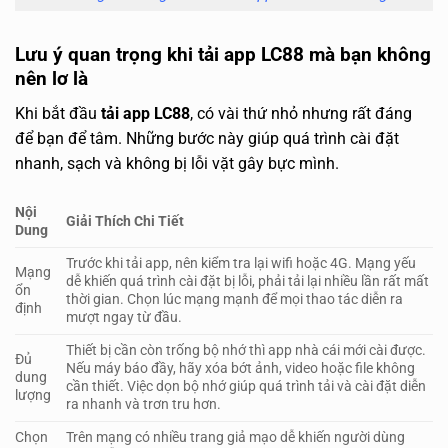
Lưu ý quan trọng khi tải app LC88 mà bạn không
nên lơ là
Khi bắt đầu
tải app LC88
, có vài thứ nhỏ nhưng rất đáng
để bạn để tâm. Những bước này giúp quá trình cài đặt
nhanh, sạch và không bị lỗi vặt gây bực mình.
Nội
Giải Thích Chi Tiết
Dung
Trước khi tải app, nên kiểm tra lại wifi hoặc 4G. Mạng yếu
Mạng
dễ khiến quá trình cài đặt bị lỗi, phải tải lại nhiều lần rất mất
ổn
thời gian. Chọn lúc mạng mạnh để mọi thao tác diễn ra
định
mượt ngay từ đầu.
Thiết bị cần còn trống bộ nhớ thì app nhà cái mới cài được.
Đủ
Nếu máy báo đầy, hãy xóa bớt ảnh, video hoặc file không
dung
cần thiết. Việc dọn bộ nhớ giúp quá trình tải và cài đặt diễn
lượng
ra nhanh và trơn tru hơn.
Chọn
Trên mạng có nhiều trang giả mạo dễ khiến người dùng