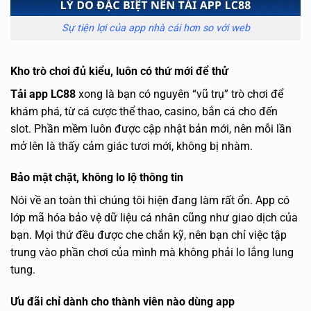
Sự tiện lợi của app nhà cái hơn so với web
Kho trò chơi đủ kiểu, luôn có thứ mới để thử
Tải app LC88
xong là bạn có nguyên “vũ trụ” trò chơi để
khám phá, từ cá cược thể thao, casino, bắn cá cho đến
slot. Phần mềm luôn được cập nhật bản mới, nên mỗi lần
mở lên là thấy cảm giác tươi mới, không bị nhàm.
Bảo mật chặt, không lo lộ thông tin
Nói về an toàn thì chúng tôi hiện đang làm rất ổn. App có
lớp mã hóa bảo vệ dữ liệu cá nhân cũng như giao dịch của
bạn. Mọi thứ đều được che chắn kỹ, nên bạn chỉ việc tập
trung vào phần chơi của mình mà không phải lo lắng lung
tung.
Ưu đãi chỉ dành cho thành viên nào dùng app